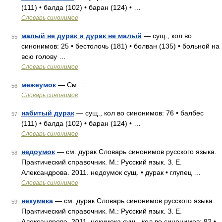
(111) • балда (102) • баран (124) • …
Словарь синонимов
малый не дурак и дурак не малый
— сущ., кол во
55
синонимов: 25 • бестолочь (181) • болван (135) • больной на
всю голову …
Словарь синонимов
межеумок
— См …
56
Словарь синонимов
набитый дурак
— сущ., кол во синонимов: 76 • балбес
57
(111) • балда (102) • баран (124) • …
Словарь синонимов
недоумок
— см. дурак Словарь синонимов русского языка.
58
Практический справочник. М.: Русский язык. З. Е.
Александрова. 2011. недоумок сущ. • дурак • глупец …
Словарь синонимов
некумека
— см. дурак Словарь синонимов русского языка.
59
Практический справочник. М.: Русский язык. З. Е.
Александрова. 2011. некумека сущ., кол во синонимов: 82 •