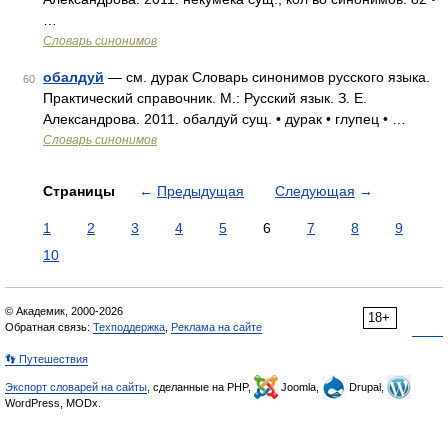
…
Словарь синонимов
обалдуй
— см. дурак Словарь синонимов русского языка.
60
Практический справочник. М.: Русский язык. З. Е.
Александрова. 2011. обалдуй сущ. • дурак • глупец • …
Словарь синонимов
Страницы
←
Предыдущая
Следующая
→
1
2
3
4
5
6
7
8
9
10
© Академик, 2000-2026
18+
Обратная связь:
Техподдержка
,
Реклама на сайте
👣 Путешествия
Экспорт словарей на сайты
, сделанные на PHP,
Joomla,
Drupal,
WordPress, MODx.