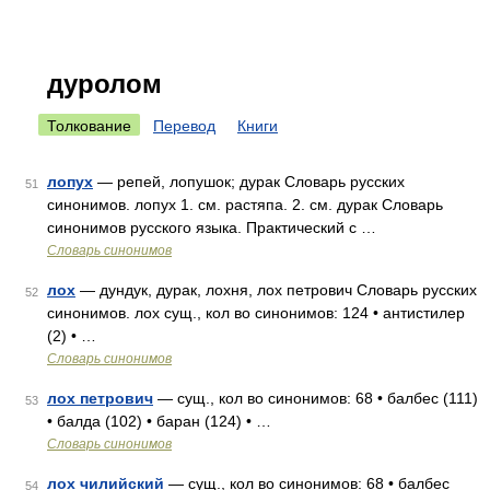
дуролом
Толкование
Перевод
Книги
лопух
— репей, лопушок; дурак Словарь русских
51
синонимов. лопух 1. см. растяпа. 2. см. дурак Словарь
синонимов русского языка. Практический с …
Словарь синонимов
лох
— дундук, дурак, лохня, лох петрович Словарь русских
52
синонимов. лох сущ., кол во синонимов: 124 • антистилер
(2) • …
Словарь синонимов
лох петрович
— сущ., кол во синонимов: 68 • балбес (111)
53
• балда (102) • баран (124) • …
Словарь синонимов
лох чилийский
— сущ., кол во синонимов: 68 • балбес
54